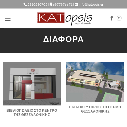
Μετάβαση
2310280705 |
6977976671 |
info@katopsis.gr
στο
περιεχόμενο
ΔΙΑΦΟΡΑ
ΕΚΠΑΙΔΕΥΤΗΡΙΟ ΣΤΗ ΘΕΡΜΗ
ΒΙΒΛΙΟΠΩΛΕΙΟ ΣΤΟ ΚΕΝΤΡΟ
ΘΕΣΣΑΛΟΝΙΚΗΣ
ΤΗΣ ΘΕΣΣΑΛΟΝΙΚΗΣ