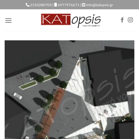
Μετάβαση
2310280705 |
6977976671 |
info@katopsis.gr
στο
περιεχόμενο