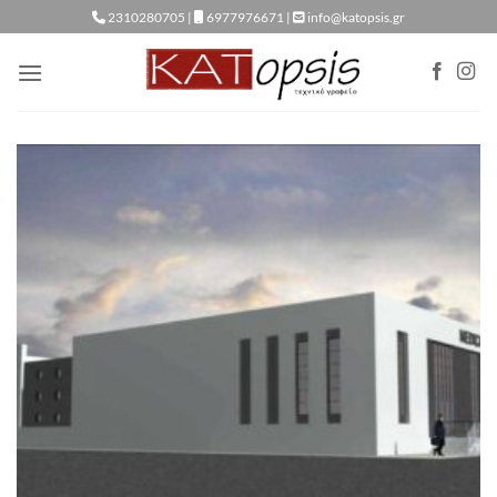
Μετάβαση
2310280705 |
6977976671 |
info@katopsis.gr
στο
περιεχόμενο