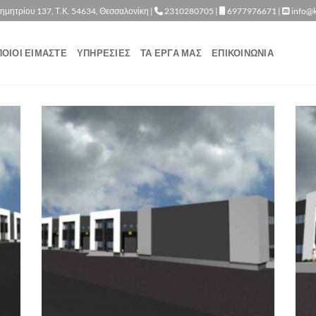
ημητρίου 137, Τ.Κ. 54634, Θεσσαλονίκη |
2310280705 |
6977976671 |
info@k
ΠΟΙΟΙ ΕΙΜΑΣΤΕ
ΥΠΗΡΕΣΙΕΣ
ΤΑ ΕΡΓΑ ΜΑΣ
ΕΠΙΚΟΙΝΩΝΙΑ