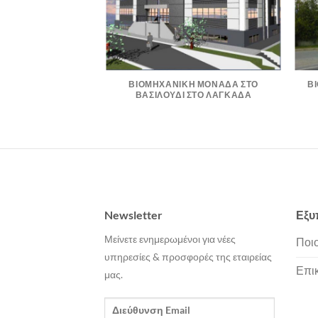
ΡΗ & ΣΙΑ Ο.Ε.
ΒΙΟΜΗΧΑΝΙΚΗ ΜΟΝΑΔΑ ΣΤΟ
Β
ΒΑΣΙΛΟΥΔΙ ΣΤΟ ΛΑΓΚΑΔΑ
Newsletter
Εξυ
Μείνετε ενημερωμένοι για νέες
Ποιο
υπηρεσίες & προσφορές της εταιρείας
Επι
μας.