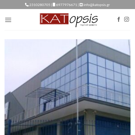
Μετάβαση
2310280705 |
6977976671 |
info@katopsis.gr
στο
περιεχόμενο